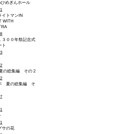
nひめぎんホール
21
イトマンIN
 WITH
TRA
08
１３００年祭記念式
ート
23
22
 夏の総集編 その２
22
年 夏の総集編 そ
07
01
ト
21
グサの花