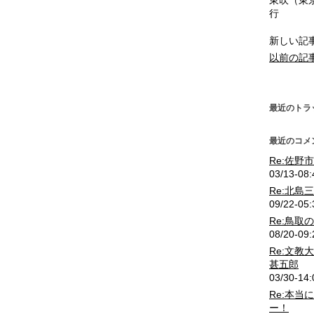
東吹（東
行
新しい記
以前の記
最近のトラ
最近のコメ
Re:佐野
03/13-0
Re:北島
09/22-0
Re:鳥取
08/20-0
Re:文教
甚五郎
03/30-1
Re:本当
ー！