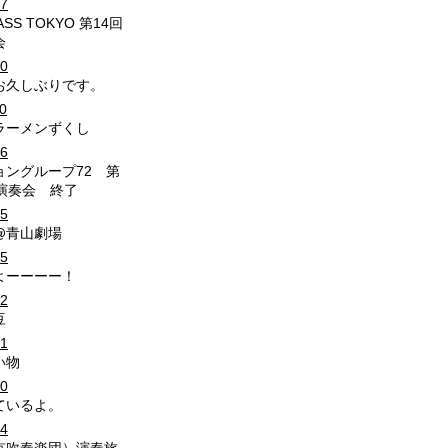
17
RASS TOKYO 第14回
会
30
お久しぶりです。
0
ラーメンずくし
16
ョングループ72 第
期演奏会 終了
05
@青山劇場
25
よーーーー！
22
豆
01
い物
30
ているよ。
24