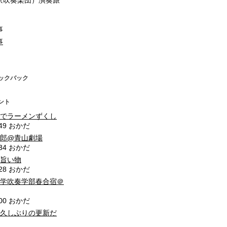
京吹奏楽団）演奏旅
事
事
ックバック
ント
市でラーメンずくし
8:49 おかだ
三郎@青山劇場
5:34 おかだ
の旨い物
9:28 おかだ
大学吹奏学部春合宿＠
4:00 おかだ
に久しぶりの更新だ