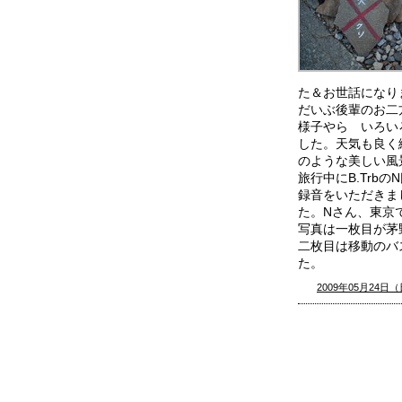
た＆お世話になり
だいぶ後輩のお二
様子やら いろい
した。天気も良く
のような美しい風
旅行中にB.Trbの
録音をいただきま
た。Nさん、東京
写真は一枚目が茅
二枚目は移動のバ
た。
2009年05月24日（