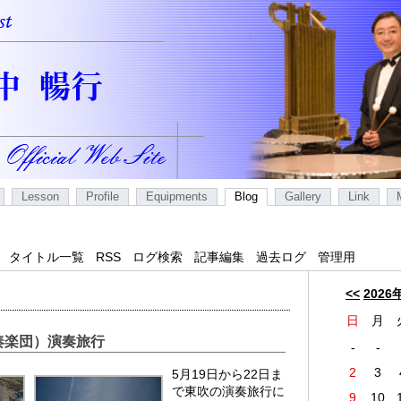
Lesson
Profile
Equipments
Blog
Gallery
Link
タイトル一覧
RSS
ログ検索
記事編集
過去ログ
管理用
<<
2026
日
月
奏楽団）演奏旅行
-
-
2
3
5月19日から22日ま
で東吹の演奏旅行に
9
10