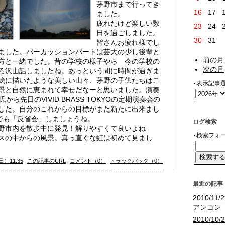
茅野市まで行ってき
16
17
ました。
疲れたけど楽しい数
23
24
日を過ごしました。
30
31
皆さんお疲れ様でし
ました。パーカッションパートは芸大の少し後輩と
前の月
方と一緒でした。昔の学校の様子やら 今の学校の
次の月
ろ沢山話しましたね。あっという間に時間が過ぎま
絵に描いたような美しい山々、茅野の子供たちはこ
表示記事
景と自然に恵まれて幸せだなーと思いました。演奏
N氏から先日のVIVID BRASS TOKYOの定期演奏会の
した。自分のこれからの目標がまた新たに出来まし
でも「反省会」しましょうね。
ログ検索
野市内を散歩中に発見！解りやすくて良いよね
検索フォ
スの中からの風景。真っ直ぐな虹は初めて見まし
日）11:35
この記事のURL
コメント（0）
トラックバック（0）
最近の記事
2010/11/2
アンコン
2010/10/